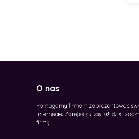
O nas
Pomagamy firmom zaprezentować swoje
CHCESZ ROZWINĄĆ BIZNES W
SIECI?
Internecie. Zarejestruj się już dziś i z
Zdobądź nasz e-book
firmę.