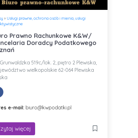
sy
»
Usługi prawne, ochrona osób i mienia, usługi
ktywistyczne
uro Prawno Rachunkowe K&W/
ncelaria Doradcy Podatkowego
znań
Grunwaldzka 519c/lok. 2, piętro 2 Plewiska,
ewództwo wielkopolskie 62-064 Plewiska
ska
es e-mail:
biuro@kwpodatki.pl
zytaj więcej