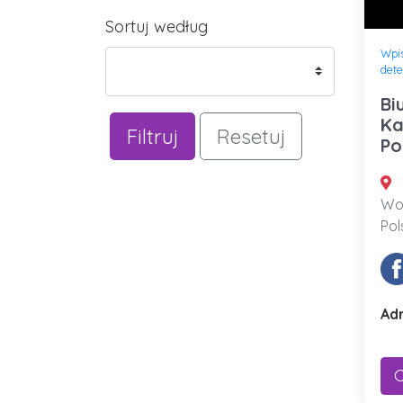
Sortuj według
Wpi
dete
Bi
Ka
Filtruj
Resetuj
Po
Woj
Pol
Adr
C