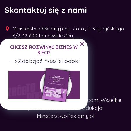
Skontaktuj się z nami
MinisterstwoReklamy.pl Sp. z o. o., ul. Styczyńskiego
6/2, 42-600 Tarnowskie Góry
CHCESZ ROZWINĄĆ BIZNES W
+48 791 493 287
SIECI?
Zdobądź nasz e-book
Copyright © SpotTheCompany.com. Wszelkie
prawa zastrzeżone. Produkcja:
MinisterstwoReklamy.pl