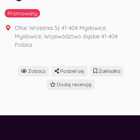
Promowany
Ofiar Września 3z 41-404 Mysłowice
Mysłowice
,
Województwo śląskie
41-404
Polska
Zobacz
Podziel się
Zakładka
Dodaj recenzję