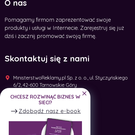
O nas
Pomagamy firmom zaprezentować swoje
produkty i usługi w Internecie. Zarejestruj się już
dziś i zacznij promować swoją firmę.
Skontaktuj się z nami
MinisterstwoReklamy.pl Sp. z o. o., ul. Styczyńskiego
6/2, 42-600 Tarnowskie Góry
CHCESZ ROZWINĄĆ BIZNES W
+48 791 493 287
SIECI?
Zdobądź nasz e-book