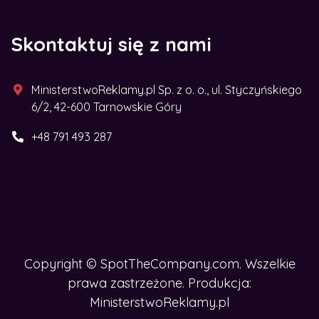
Skontaktuj się z nami
MinisterstwoReklamy.pl Sp. z o. o., ul. Styczyńskiego
6/2, 42-600 Tarnowskie Góry
HCESZ ROZWINĄĆ BIZNES W
+48 791 493 287
SIECI?
Zdobądź nasz e-book
Copyright © SpotTheCompany.com. Wszelkie
prawa zastrzeżone. Produkcja:
MinisterstwoReklamy.pl