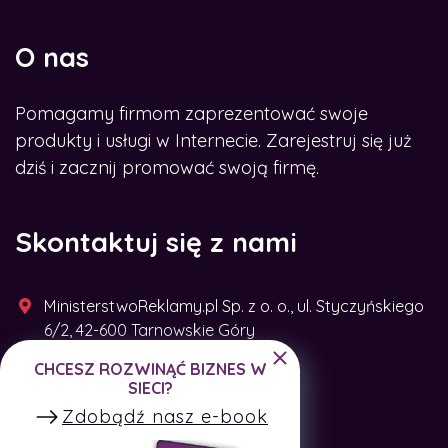
O nas
Pomagamy firmom zaprezentować swoje
produkty i usługi w Internecie. Zarejestruj się już
dziś i zacznij promować swoją firmę.
Skontaktuj się z nami
MinisterstwoReklamy.pl Sp. z o. o., ul. Styczyńskiego
6/2, 42-600 Tarnowskie Góry
CHCESZ ROZWINĄĆ BIZNES W
+48 791 493 287
SIECI?
Zdobądź nasz e-book