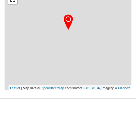
Leaflet
| Map data ©
OpenStreetMap
contributors,
CC-BY-SA
, Imagery ©
Mapbox