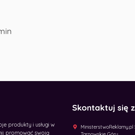
min
Skontaktuj się 
 produkty i usługi w
MinisterstwoReklamy.pl Sp
acznij promować swoją
Tarnowskie Góry