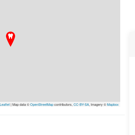
Leaflet
| Map data ©
OpenStreetMap
contributors,
CC-BY-SA
, Imagery ©
Mapbox