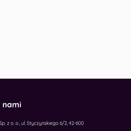
z nami
. z o. o., ul. Styczyńskiego 6/2, 42-600