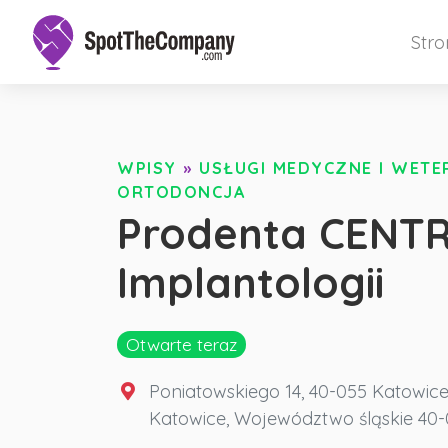
Str
WPISY
»
USŁUGI MEDYCZNE I WET
ORTODONCJA
Prodenta CENTR
Implantologii
Otwarte teraz
Poniatowskiego 14, 40-055 Katowic
Katowice
,
Województwo śląskie
40-