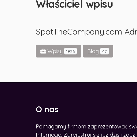
Właściciel wpisu
SpotTheCompany.com Ad
Wpisy
Blog
1926
47
O nas
Pomagamy firmom zaprezentować swoje
CHCESZ ROZWINĄĆ BIZNES W
SIECI?
Internecie. Zarejestruj się już dziś i z