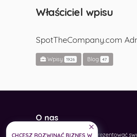
Właściciel wpisu
SpotTheCompany.com Ad
Wpisy
Blog
1926
47
O nas
Pomagamy firmom zaprezentować swoje
CHCESZ ROZWINĄĆ BIZNES W