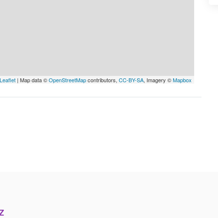
Leaflet
| Map data ©
OpenStreetMap
contributors,
CC-BY-SA
, Imagery ©
Mapbox
Z