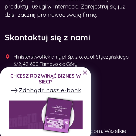
produkty i usługi w Internecie. Zarejestruj się już
dziś i zacznij promować swoją firmę.
Skontaktuj się z nami
MinisterstwoReklamy.pl Sp. z o. o., ul. Styczyńskiego
6/2, 42-600 Tarnowskie Góry
CHCESZ ROZWINĄĆ BIZNES W
+48 791 493 287
SIECI?
Zdobądź nasz e-book
Copyright © SpotTheCompany.com. Wszelkie