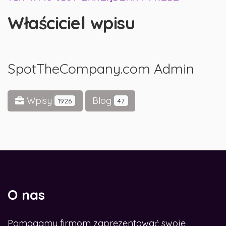
Właściciel wpisu
SpotTheCompany.com Admin
Wpisy
Blog
1926
47
O nas
Pomagamy firmom zaprezentować swoje