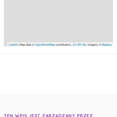
Leaflet
| Map data ©
OpenStreetMap
contributors,
CC-BY-SA
, Imagery ©
Mapbox
TEN WPIS JEST ZARZĄDZANY PRZEZ