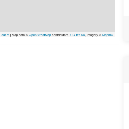
Leaflet
| Map data ©
OpenStreetMap
contributors,
CC-BY-SA
, Imagery ©
Mapbox