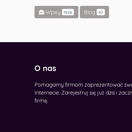
Wpisy
Blog
1926
47
O nas
Pomagamy firmom zaprezentować swoje
CHCESZ ROZWINĄĆ BIZNES W
SIECI?
Internecie. Zarejestruj się już dziś i z
Zdobądź nasz e-book
firmę.