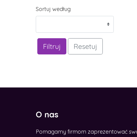
Sortuj według
Filtruj
Resetuj
O nas
Pomagamy firmom zaprezentować swoje
ESZ ROZWINĄĆ BIZNES W