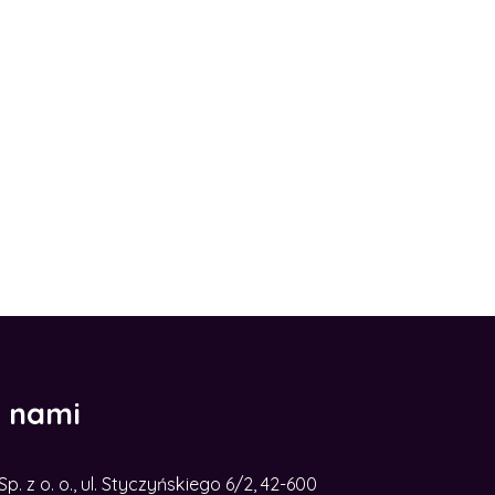
z nami
. z o. o., ul. Styczyńskiego 6/2, 42-600