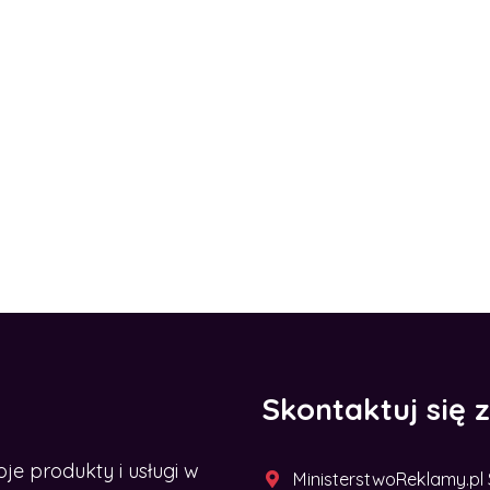
Skontaktuj się 
 produkty i usługi w
MinisterstwoReklamy.pl Sp