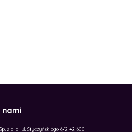
z nami
. z o. o., ul. Styczyńskiego 6/2, 42-600