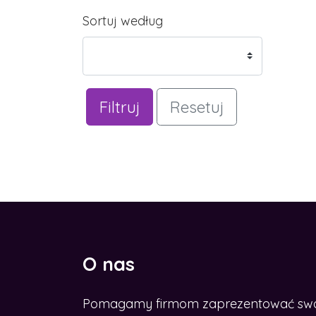
Sortuj według
Filtruj
Resetuj
O nas
Pomagamy firmom zaprezentować swoje
CHCESZ ROZWINĄĆ BIZNES W