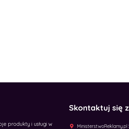
Skontaktuj się 
 produkty i usługi w
MinisterstwoReklamy.pl Sp