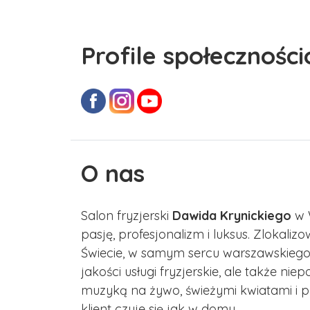
Profile społecznośc
O nas
Salon fryzjerski
Dawida Krynickiego
w W
pasję, profesjonalizm i luksus. Zloka
Świecie, w samym sercu warszawskiego ś
jakości usługi fryzjerskie, ale także n
muzyką na żywo, świeżymi kwiatami i p
klient czuje się jak w domu.