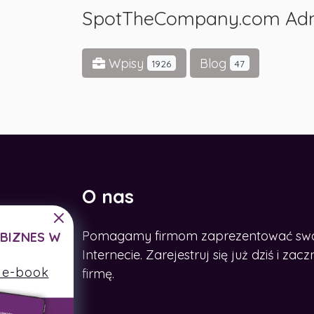
SpotTheCompany.com Ad
Wpisy
Blog
1926
47
O nas
Pomagamy firmom zaprezentować swoje
CHCESZ ROZWINĄĆ BIZNES W
SIECI?
Internecie. Zarejestruj się już dziś i z
Zdobądź nasz e-book
firmę.