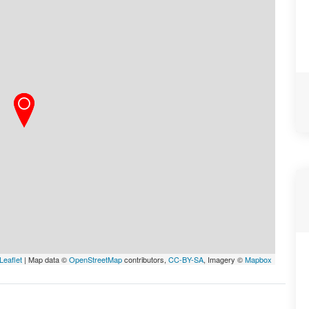
Leaflet
| Map data ©
OpenStreetMap
contributors,
CC-BY-SA
, Imagery ©
Mapbox