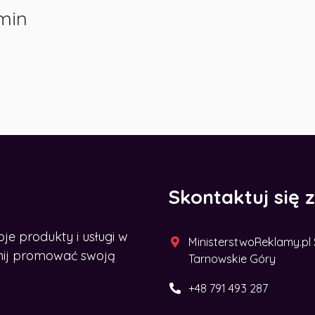
min
Skontaktuj się 
 produkty i usługi w
MinisterstwoReklamy.pl Sp
acznij promować swoją
Tarnowskie Góry
+48 791 493 287