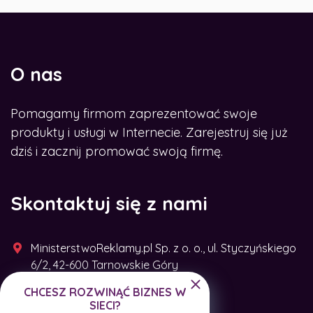
O nas
Pomagamy firmom zaprezentować swoje
produkty i usługi w Internecie. Zarejestruj się już
dziś i zacznij promować swoją firmę.
Skontaktuj się z nami
MinisterstwoReklamy.pl Sp. z o. o., ul. Styczyńskiego
6/2, 42-600 Tarnowskie Góry
CHCESZ ROZWINĄĆ BIZNES W
+48 791 493 287
SIECI?