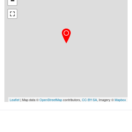
−
Leaflet
| Map data ©
OpenStreetMap
contributors,
CC-BY-SA
, Imagery ©
Mapbox