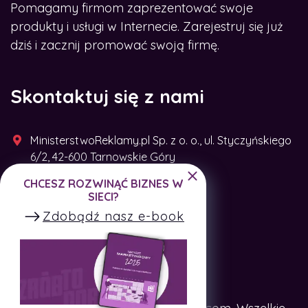
Pomagamy firmom zaprezentować swoje
produkty i usługi w Internecie. Zarejestruj się już
dziś i zacznij promować swoją firmę.
Skontaktuj się z nami
MinisterstwoReklamy.pl Sp. z o. o., ul. Styczyńskiego
6/2, 42-600 Tarnowskie Góry
CHCESZ ROZWINĄĆ BIZNES W
+48 791 493 287
SIECI?
Zdobądź nasz e-book