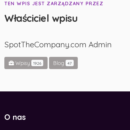
TEN WPIS JEST ZARZĄDZANY PRZEZ
Właściciel wpisu
SpotTheCompany.com Admin
Wpisy
Blog
1926
47
O nas