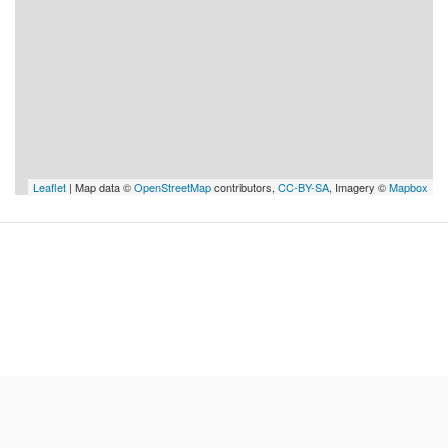
Leaflet
| Map data ©
OpenStreetMap
contributors,
CC-BY-SA
, Imagery ©
Mapbox