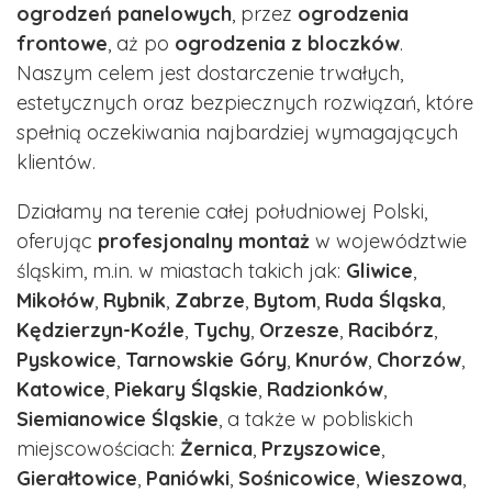
ogrodzeń panelowych
, przez
ogrodzenia
frontowe
, aż po
ogrodzenia z bloczków
.
Naszym celem jest dostarczenie trwałych,
estetycznych oraz bezpiecznych rozwiązań, które
spełnią oczekiwania najbardziej wymagających
klientów.
Działamy na terenie całej południowej Polski,
oferując
profesjonalny montaż
w województwie
śląskim, m.in. w miastach takich jak:
Gliwice
,
Mikołów
,
Rybnik
,
Zabrze
,
Bytom
,
Ruda Śląska
,
Kędzierzyn-Koźle
,
Tychy
,
Orzesze
,
Racibórz
,
Pyskowice
,
Tarnowskie Góry
,
Knurów
,
Chorzów
,
Katowice
,
Piekary Śląskie
,
Radzionków
,
Siemianowice Śląskie
, a także w pobliskich
miejscowościach:
Żernica
,
Przyszowice
,
Gierałtowice
,
Paniówki
,
Sośnicowice
,
Wieszowa
,