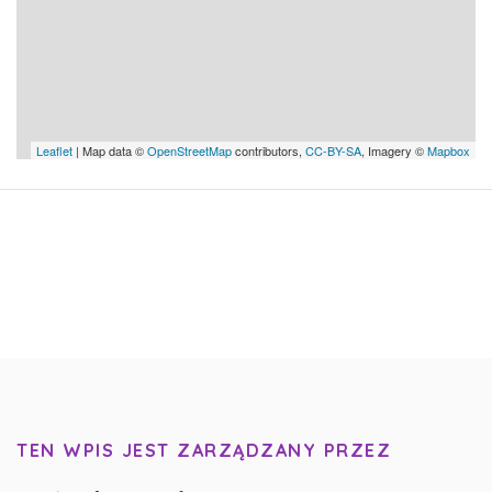
Leaflet
| Map data ©
OpenStreetMap
contributors,
CC-BY-SA
, Imagery ©
Mapbox
TEN WPIS JEST ZARZĄDZANY PRZEZ