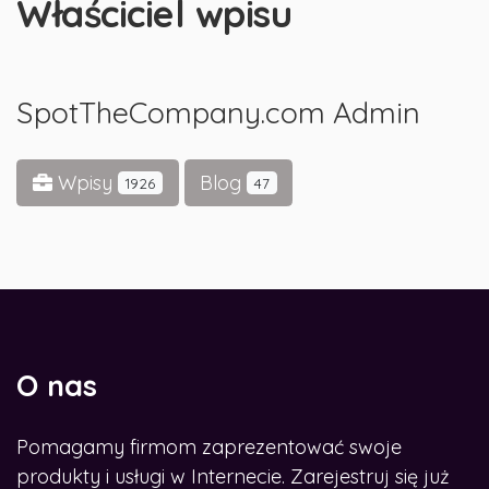
Właściciel wpisu
SpotTheCompany.com Admin
Wpisy
Blog
1926
47
O nas
Pomagamy firmom zaprezentować swoje
produkty i usługi w Internecie. Zarejestruj się już