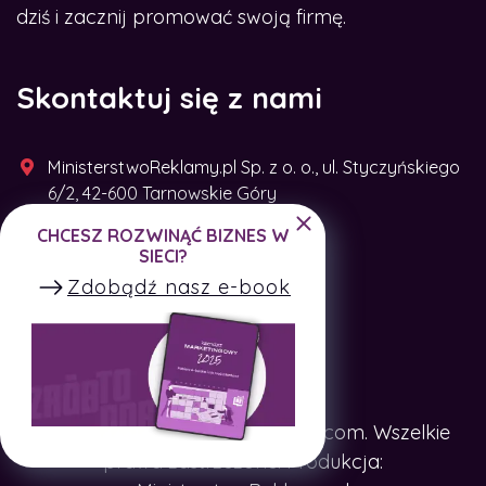
dziś i zacznij promować swoją firmę.
Skontaktuj się z nami
MinisterstwoReklamy.pl Sp. z o. o., ul. Styczyńskiego
6/2, 42-600 Tarnowskie Góry
CHCESZ ROZWINĄĆ BIZNES W
+48 791 493 287
SIECI?
Zdobądź nasz e-book
Copyright © SpotTheCompany.com. Wszelkie
prawa zastrzeżone. Produkcja: