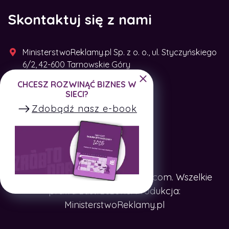
Skontaktuj się z nami
MinisterstwoReklamy.pl Sp. z o. o., ul. Styczyńskiego
6/2, 42-600 Tarnowskie Góry
CHCESZ ROZWINĄĆ BIZNES W
+48 791 493 287
SIECI?
Zdobądź nasz e-book
Copyright © SpotTheCompany.com. Wszelkie
prawa zastrzeżone. Produkcja:
MinisterstwoReklamy.pl