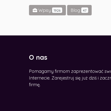
Wpisy
Blog
1926
47
O nas
Pomagamy firmom zaprezentować swoje
OZWINĄĆ BIZNES W
SIECI?
Internecie. Zarejestruj się już dziś i z
dź nasz e-book
firmę.