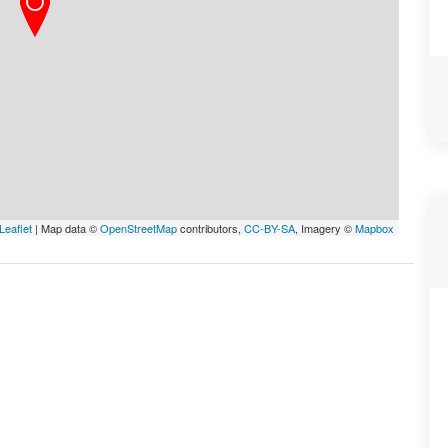
Leaflet
| Map data ©
OpenStreetMap
contributors,
CC-BY-SA
, Imagery ©
Mapbox