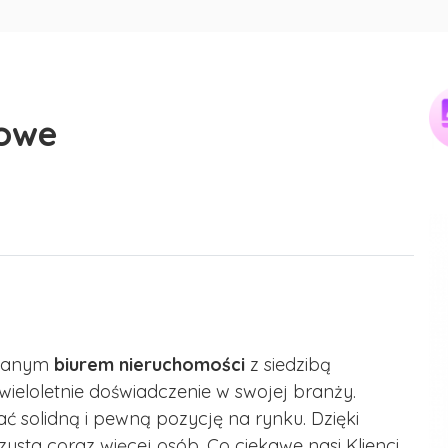
iowe
owanym
biurem nieruchomości
z siedzibą
wieloletnie doświadczenie w swojej branży.
solidną i pewną pozycję na rynku. Dzięki
zysta coraz więcej osób. Co ciekawe nasi Klienci