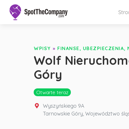
Str
WPISY
»
FINANSE, UBEZPIECZENIA,
Wolf Nieruchom
Góry
Otwarte teraz
Wyszyńskiego 9A
Tarnowskie Góry
,
Województwo śląs