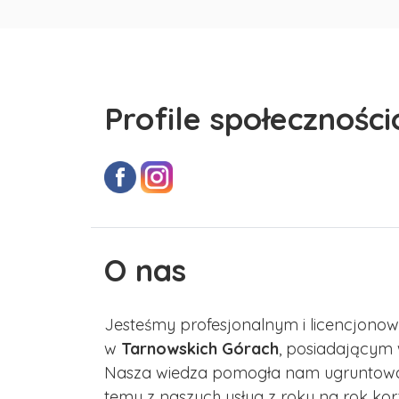
Profile społecznośc
O nas
Jesteśmy profesjonalnym i licencjon
w
Tarnowskich Górach
, posiadającym 
Nasza wiedza pomogła nam ugruntować 
temu z naszych usług z roku na rok kor