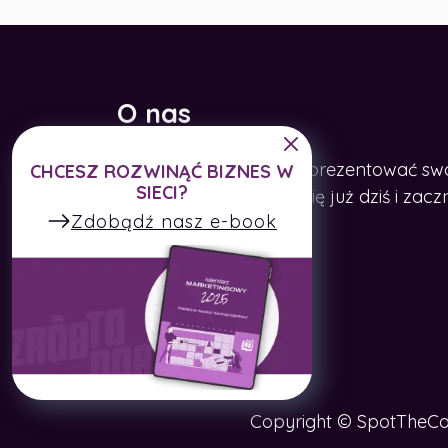
O nas
Pomagamy firmom zaprezentować swoje
CHCESZ ROZWINĄĆ BIZNES W
SIECI?
Internecie. Zarejestruj się już dziś i z
Zdobądź nasz e-book
firmę.
Copyright © SpotTheCo