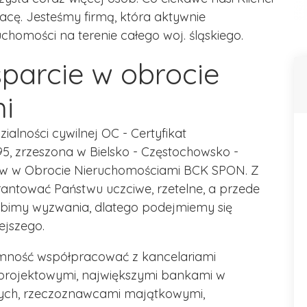
acę. Jesteśmy firmą, która aktywnie
chomości na terenie całego woj. śląskiego.
arcie w obrocie
mi
alności cywilnej OC - Certyfikat
5, zrzeszona w Bielsko - Częstochowsko -
ów w Obrocie Nieruchomościami BCK SPON. Z
antować Państwu uczciwe, rzetelne, a przede
ubimy wyzwania, dlatego podejmiemy się
ejszego.
ność współpracować z kancelariami
 projektowymi, największymi bankami w
znych, rzeczoznawcami majątkowymi,