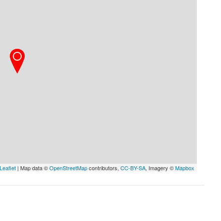
Leaflet
| Map data ©
OpenStreetMap
contributors,
CC-BY-SA
, Imagery ©
Mapbox