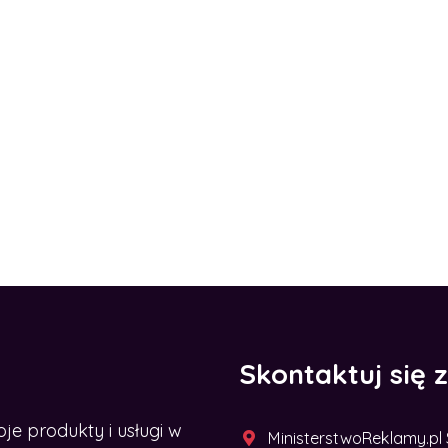
Skontaktuj się 
 produkty i usługi w
MinisterstwoReklamy.pl Sp