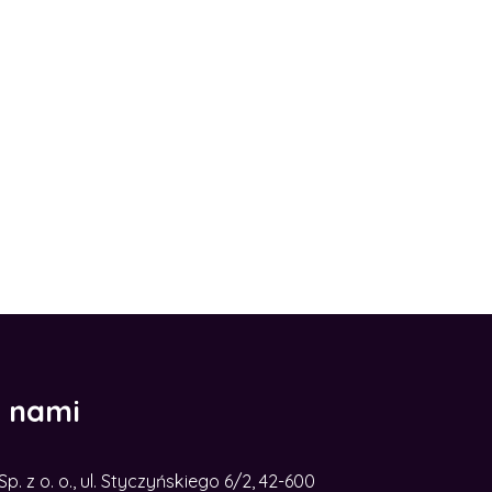
z nami
. z o. o., ul. Styczyńskiego 6/2, 42-600