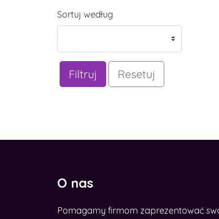
Sortuj według
Filtruj
Resetuj
O nas
Pomagamy firmom zaprezentować swoje
CHCESZ ROZWINĄĆ BIZNES W