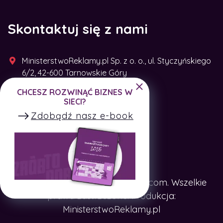
Skontaktuj się z nami
MinisterstwoReklamy.pl Sp. z o. o., ul. Styczyńskiego
6/2, 42-600 Tarnowskie Góry
CHCESZ ROZWINĄĆ BIZNES W
+48 791 493 287
SIECI?
Zdobądź nasz e-book
Copyright © SpotTheCompany.com. Wszelkie
prawa zastrzeżone. Produkcja:
MinisterstwoReklamy.pl