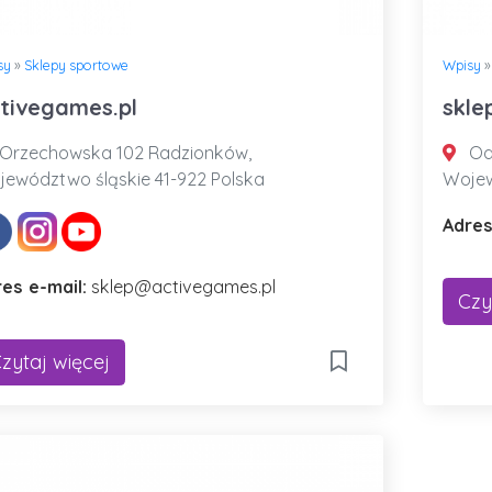
sy
»
Sklepy sportowe
Wpisy
tivegames.pl
skle
Orzechowska 102 Radzionków,
Odr
ewództwo śląskie 41-922 Polska
Wojew
Adres
es e-mail:
sklep@activegames.pl
Czy
zytaj więcej