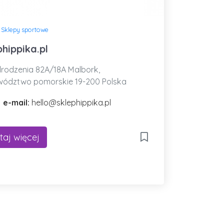
»
Sklepy sportowe
phippika.pl
odzenia 82A/18A Malbork,
ództwo pomorskie 19-200 Polska
 e-mail:
hello@sklephippika.pl
taj więcej