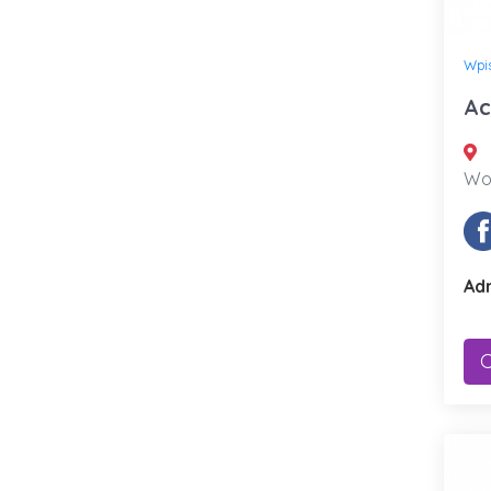
Wpi
Ac
Woj
Adr
C