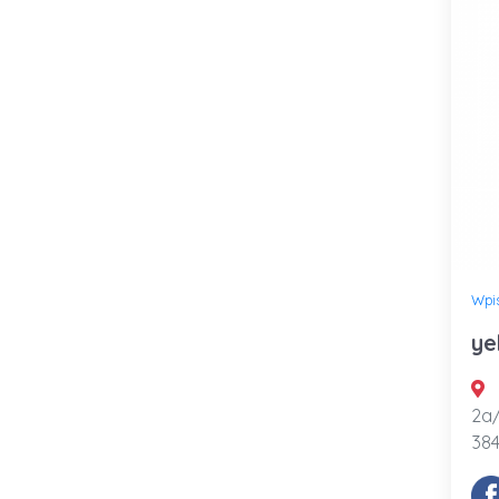
Wpi
ye
2a/
384