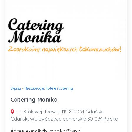
Wpisy
»
Restauracje, hotele i catering
Catering Monika
ul. Królowej Jadwigi 119 80-034 Gdańsk
Gdańsk, Województwo pomorskie 80-034 Polska
Adres e-mail:
fhumonika@wp.pl