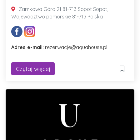
Zamkowa Góra 21 81-713 Sopot Sopot,
Województwo pomorskie 81-713 Polska
Adres e-mail:
rezerwacje@aquahouse.pl
Czytaj więcej